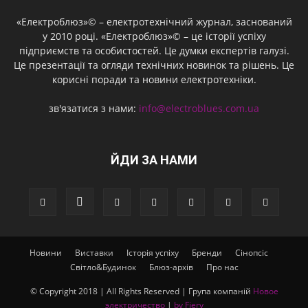
«Електроблюз»© – електротехнічний журнал, заснований
у 2010 році. «Електроблюз»© – це історії успіху
підприємств та особистостей. Це думки експертів галузі.
Це презентації та огляди технічних новинок та рішень. Це
корисні поради та новини електротехніки.
зв'язатися з нами:
info@electroblues.com.ua
ЙДИ ЗА НАМИ
Новини
Виставки
Історія успіху
Бренди
Сінопсіс
Світло&Будинок
Блюз-архів
Про нас
© Copyright 2018 | All Rights Reserved | Група компаній
Новое
электричество
|
by Fiery