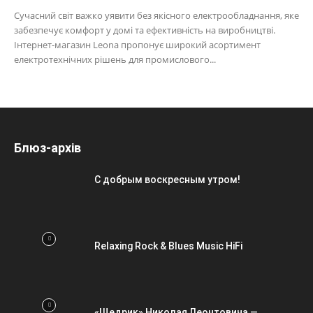
Сучасний світ важко уявити без якісного електрообладнання, яке
забезпечує комфорт у домі та ефективність на виробництві.
Інтернет-магазин Leona пропонує широкий асортимент
електротехнічних рішень для промислового...
Блюз-архів
С добрым воскресным утром!
Relaxing Rock & Blues Music HiFi
«Щедрик» Николая Леонтовича —