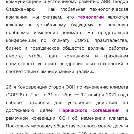
коммуникациям и устойчивому развитию ABB Теодор
Сведжемарк. – Как глобальная технологическая
компания, мы считаем, что
технологии
являются
ключом к устойчивому будущему и решению
проблемы изменения климата. На предстоящей
конференции по климату COP26 правительства,
бизнес и гражданское общество должны работать
вместе, чтобы дать компаниям и гражданам
возможность ускорить внедрение этих технологий в
соответствии с амбициозными целями».
26-я Конференция сторон ООН по изменению климата
(COP26) в Глазго 31 октября — 12 ноября 2021 года
соберет стороны для ускорения действий по
достижению целей
Парижского соглашения
и
рамочной конвенции ООН об изменении климата.
Поскольку мировому обществу осталось менее десяти
лет, чтобы сократить выбросы CO2 вдвое и достичь