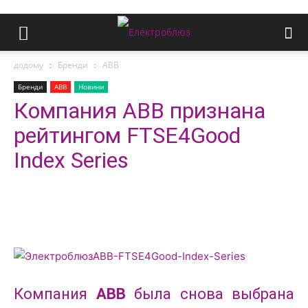
додому
Бренди
ABB
Бренди
ABB
Новини
Компания ABB признана
рейтингом FTSE4Good
Index Series
Компания
ABB
была снова выбрана