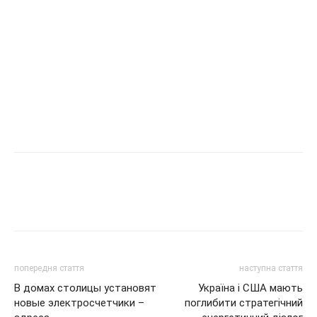
попередня стаття
наступна стаття
В домах столицы установят
Україна і США мають
новые электросчетчики –
поглибити стратегічний