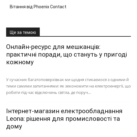
Вітання від Phoenix Contact
Ще за темою
Онлайн-ресурс для мешканців:
практичні поради, що стануть у пригоді
кожному
У сучасних багатоповерхівках ми щодня стикаємося з одними й
тими самими запитаннями: як зекономити на електроенергії, що
робити під час відключень світла, де поруч...
Інтернет-магазин електрообладнання
Leona: рішення для промисловості та
дому