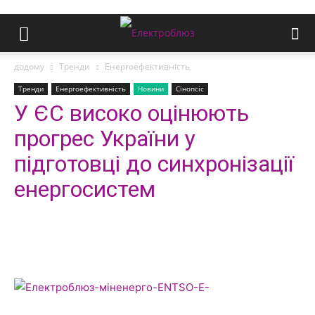
додому
Тренди
Енергоефективність
Тренди
Енергоефективність
Новини
Сінопсіс
У ЄС високо оцінюють
прогрес України у
підготовці до синхронізації
енергосистем