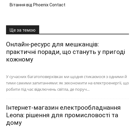
Вітання від Phoenix Contact
Ще за темою
Онлайн-ресурс для мешканців:
практичні поради, що стануть у пригоді
кожному
У сучасних багатоповерхівках ми щодня стикаємося з одними й
тими самими запитаннями: як зекономити на електроенергії, що
робити під час відключень світла, де поруч...
Інтернет-магазин електрообладнання
Leona: рішення для промисловості та
дому