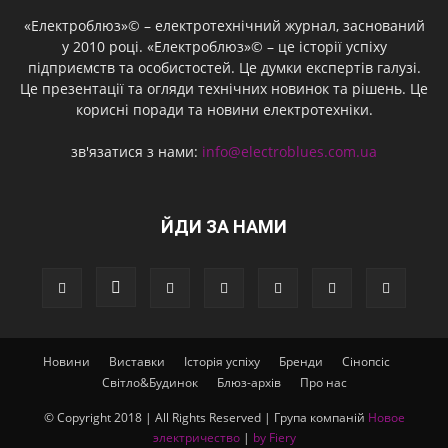
«Електроблюз»© – електротехнічний журнал, заснований
у 2010 році. «Електроблюз»© – це історії успіху
підприємств та особистостей. Це думки експертів галузі.
Це презентації та огляди технічних новинок та рішень. Це
корисні поради та новини електротехніки.
зв'язатися з нами:
info@electroblues.com.ua
ЙДИ ЗА НАМИ
Новини
Виставки
Історія успіху
Бренди
Сінопсіс
Світло&Будинок
Блюз-архів
Про нас
© Copyright 2018 | All Rights Reserved | Група компаній
Новое
электричество
|
by Fiery