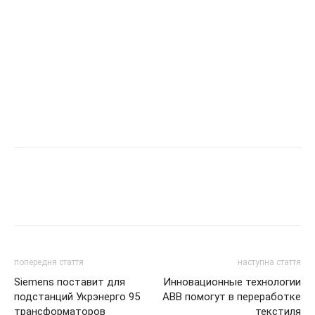
попередня стаття
наступна стаття
Siemens поставит для
Инновационные технологии
подстанций Укрэнерго 95
ABB помогут в переработке
трансформаторов
текстиля