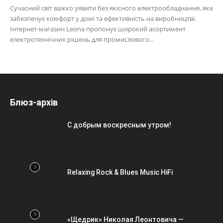
Сучасний світ важко уявити без якісного електрообладнання, яке
забезпечує комфорт у домі та ефективність на виробництві.
Інтернет-магазин Leona пропонує широкий асортимент
електротехнічних рішень для промислового...
Блюз-архів
С добрым воскресным утром!
Relaxing Rock & Blues Music HiFi
«Щедрик» Николая Леонтовича —