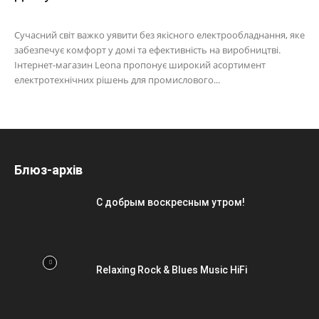
Сучасний світ важко уявити без якісного електрообладнання, яке
забезпечує комфорт у домі та ефективність на виробництві.
Інтернет-магазин Leona пропонує широкий асортимент
електротехнічних рішень для промислового...
Блюз-архів
С добрым воскресным утром!
Relaxing Rock & Blues Music HiFi