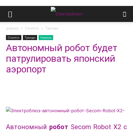
додому
Сінопсіс
Тренди
Сінопсіс
Тренди
Новини
Автономный робот будет
патрулировать японский
аэропорт
Автономный
робот
Secom Robot X2 с