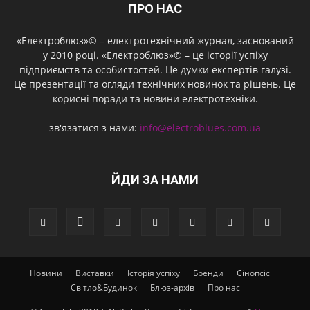
ПРО НАС
«Електроблюз»© – електротехнічний журнал, заснований
у 2010 році. «Електроблюз»© – це історії успіху
підприємств та особистостей. Це думки експертів галузі.
Це презентації та огляди технічних новинок та рішень. Це
корисні поради та новини електротехніки.
зв'язатися з нами:
info@electroblues.com.ua
ЙДИ ЗА НАМИ
Новини
Виставки
Історія успіху
Бренди
Сінопсіс
Світло&Будинок
Блюз-архів
Про нас