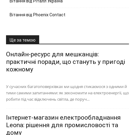
Вітання від Ріталл Україна
Вітання від Phoenix Contact
Ще за темою
Онлайн-ресурс для мешканців:
практичні поради, що стануть у пригоді
кожному
У сучасних багатоповерхівках ми щодня стикаємося з одними й
тими самими запитаннями: як зекономити на електроенергії, що
робити під час відключень світла, де поруч...
Інтернет-магазин електрообладнання
Leona: рішення для промисловості та
дому